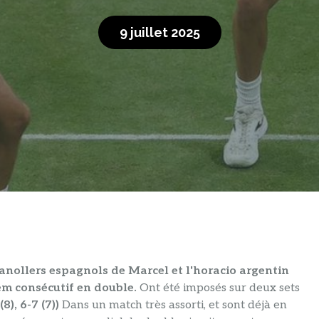
9 juillet 2025
anollers espagnols de Marcel et l'horacio argentin
m consécutif en double.
Ont été imposés sur deux sets
), 6-7 (7))
Dans un match très assorti, et sont déjà en