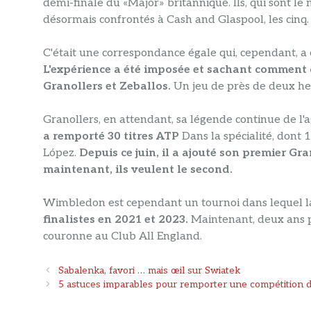
demi-finale du «Major» britannique. Ils, qui sont l
désormais confrontés à Cash and Glaspool, les cinq.
C'était une correspondance égale qui, cependant, a o
L'expérience a été imposée et sachant comment d
Granollers et Zeballos.
Un jeu de près de deux heu
Granollers, en attendant, sa légende continue de l'
a remporté 30 titres ATP
Dans la spécialité, dont
López.
Depuis ce juin, il a ajouté son premier G
maintenant, ils veulent le second.
Wimbledon est cependant un tournoi dans lequel la
finalistes en 2021 et 2023.
Maintenant, deux ans pl
couronne au Club All England.
Navigation
Sabalenka, favori … mais œil sur Swiatek
des
5 astuces imparables pour remporter une compétition d
articles