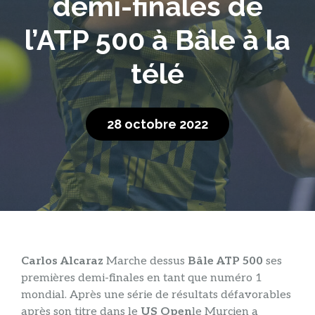
demi-finales de
l’ATP 500 à Bâle à la
télé
28 octobre 2022
Carlos Alcaraz
Marche dessus
Bâle ATP 500
ses
premières demi-finales en tant que numéro 1
mondial. Après une série de résultats défavorables
après son titre dans le
US Open
le Murcien a