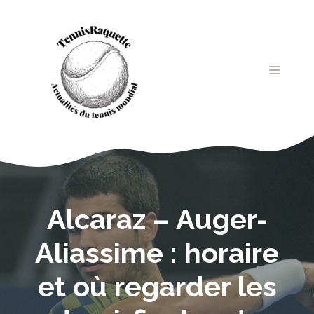
Aller
au
contenu
MENU
Alcaraz – Auger-
Aliassime : horaire
et où regarder les