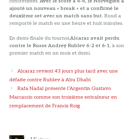
concrétisées.
Avec le score à 4-4, le Norvégien a
ajouté un nouveau « break » et a confirmé le
deuxième set avec un match sans but.
Ruud a
remporté le match en une heure et huit minutes.
En demi-finale du tournoi,
Alcaraz avait perdu
contre le Russe Andrey Rublev 6-2 et 6-1,
à son
premier match en un mois et demi.
Navigation
Alcaraz revient 43 jours plus tard avec une
des
défaite contre Rublev à Abu Dhabi
articles
Rafa Nadal présente l’Argentin Gustavo
Marcaccio comme son troisième entraîneur en
remplacement de Francis Roig