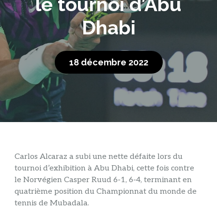
le tournoi d’Abu
Dhabi
18 décembre 2022
C
arlos Alcaraz a subi une nette défaite lors du
tournoi d’exhibition à Abu Dhabi, cette fois contre
le Norvégien Casper Ruud 6-1, 6-4, terminant en
quatrième position du Championnat du monde de
tennis de Mubadala.