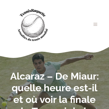
Aller
au
contenu
MENU
Alcaraz – De Miaur:
quelle heure est-il
et où voir la finale