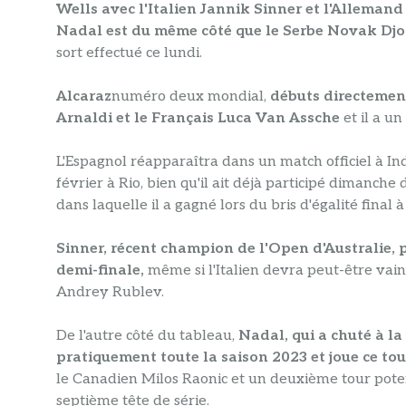
Wells avec l'Italien Jannik Sinner et l'Alleman
Nadal est du même côté que le Serbe Novak Djo
sort effectué ce lundi.
Alcaraz
numéro deux mondial,
débuts directement
Arnaldi et le Français Luca Van Assche
et il a u
L'Espagnol réapparaîtra dans un match officiel à Ind
février à Rio, bien qu'il ait déjà participé dimanch
dans laquelle il a gagné lors du bris d'égalité final à 
Sinner, récent champion de l'Open d'Australie, p
demi-finale,
même si l'Italien devra peut-être vain
Andrey Rublev.
De l'autre côté du tableau,
Nadal, qui a chuté à la
pratiquement toute la saison 2023 et joue ce to
le Canadien Milos Raonic et un deuxième tour pote
septième tête de série.