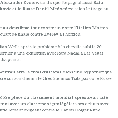
d Alexander Zverev,
tandis que l'espagnol aussi
Rafa
kovic et le Russe Daniil Medvedev,
selon le tirage au
 au deuxième tour contre un entre l'Italien Matteo
n quart de finale contre Zverev à l’horizon.
ian Wells après le problème à la cheville subi le 20
e dernier à une exhibition avec Rafa Nadal à Las Vegas,
dix points. .
ourrait être le rival d'Alcaraz dans une hypothétique
cre sur son chemin le Grec Stefanos Tsitsipas ou le Russe
 652e place du classement mondial après avoir raté
urnoi avec un classement protégé
fera ses débuts avec
ntiellement exigeant contre le Danois Holger Rune,