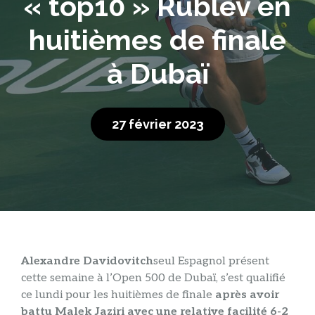
« top10 » Rublev en
huitièmes de finale
à Dubaï
27 février 2023
Alexandre Davidovitch
seul Espagnol présent
cette semaine à l’Open 500 de Dubaï, s’est qualifié
ce lundi pour les huitièmes de finale
après avoir
battu Malek Jaziri avec une relative facilité 6-2