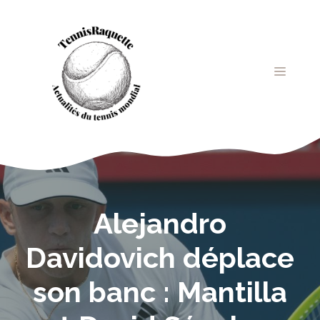
Aller
au
contenu
MENU
Alejandro
Davidovich déplace
son banc : Mantilla