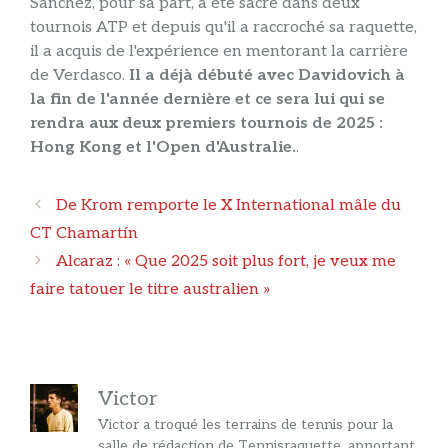
Sánchez, pour sa part, a été sacré dans deux
tournois ATP et depuis qu'il a raccroché sa raquette,
il a acquis de l'expérience en mentorant la carrière
de Verdasco.
Il a déjà débuté avec Davidovich à
la fin de l'année dernière et ce sera lui qui se
rendra aux deux premiers tournois de 2025 :
Hong Kong et l'Open d'Australie.
.
Navigation
De Krom remporte le X International mâle du
des
CT Chamartín
articles
Alcaraz : « Que 2025 soit plus fort, je veux me
faire tatouer le titre australien »
Victor
Victor a troqué les terrains de tennis pour la
salle de rédaction de Tennisraquette, apportant