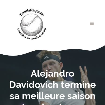
Aller
au
contenu
MENU
Alejandro
Davidovich termine
sa meilleure saison