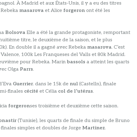
pagnol. À Madrid et aux États-Unis, il y a eu des titres
, Rebeka
masarova
et Alice
forgeron
ont été les
na
Bolsova
Elle a été la grande protagoniste, remportant
huitième titre, le deuxième de la saison, et le plus
10k). En double il a gagné avec Rebeka
masarova
. C’est
k Valence, 100k Les Franqueses del Valls et 80k Madrid.
le neuvième pour Rebeka. Marin
bassols
a atteint les quarts
avec Olga
Parrs
.
 d’Eva
Guerrier
. dans le 15k de
nul
(Castelln), finale
emi-finales
cécité
et Célia
col de l’utérus
.
icia
forgeron
ses troisième et deuxième cette saison.
nastir
(Tunisie), les quarts de finale du simple de Bruno
-finales simples et doubles de Jorge
Martinez
.