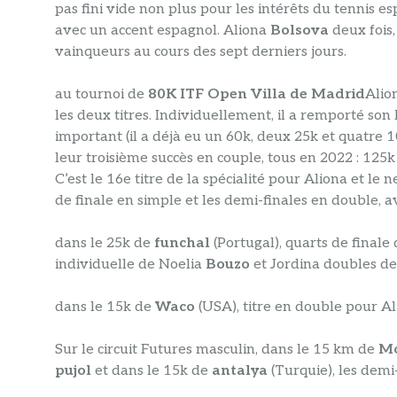
pas fini vide non plus pour les intérêts du tennis es
avec un accent espagnol. Aliona
Bolsova
deux fois
vainqueurs au cours des sept derniers jours.
au tournoi de
80K ITF Open Villa de Madrid
Alio
les deux titres. Individuellement, il a remporté son 
important (il a déjà eu un 60k, deux 25k et quatre 
leur troisième succès en couple, tous en 2022 : 125
C’est le 16e titre de la spécialité pour Aliona et 
de finale en simple et les demi-finales en double, 
dans le 25k de
funchal
(Portugal), quarts de finale
individuelle de Noelia
Bouzo
et Jordina doubles d
dans le 15k de
Waco
(USA), titre en double pour Al
Sur le circuit Futures masculin, dans le 15 km de
Mo
pujol
et dans le 15k de
antalya
(Turquie), les demi