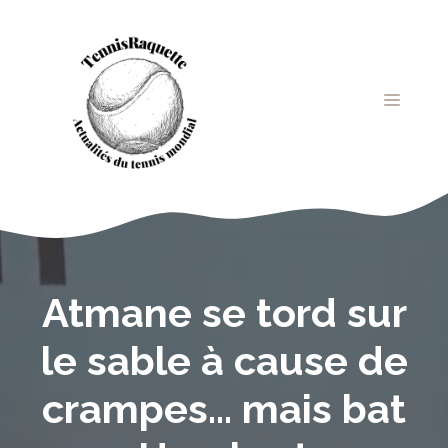
Aller
au
contenu
MENU
Atmane se tord sur
le sable à cause de
crampes… mais bat