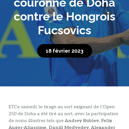
couronne de Doha
contre le Hongrois
Fucsovics
18 février 2023
ET
Ce samedi, le tirage au sort exigeant de l’Open
250 de Doha a été tiré au sort, avec la participation
de noms illustres tels que
Andrey Rublev, Felix
Auger-Aliassime, Daniil Medvedev, Alexander