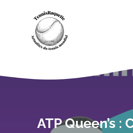
Aller
au
contenu
ATP Queen’s : C