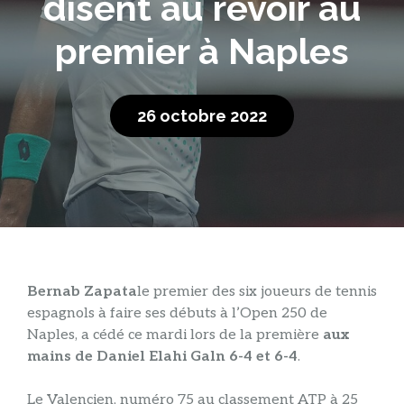
disent au revoir au
premier à Naples
26 octobre 2022
Bernab Zapata
le premier des six joueurs de tennis
espagnols à faire ses débuts à l’Open 250 de
Naples, a cédé ce mardi lors de la première
aux
mains de Daniel Elahi Galn 6-4 et 6-4
.
Le Valencien, numéro 75 au classement ATP à 25