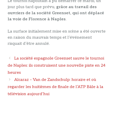
Le tournoi napolitain a pu démarrer ce mardi, un
jour plus tard que prévu,
grâce au travail des
ouvriers de la société Greenset, qui ont déplacé
la voie de Florence à Naples
.
La surface initialement mise en scène a été ouverte
en raison du mauvais temps et l’événement
risquait d’être annulé.
Navigation
La société espagnole Greenset sauve le tournoi
des
de Naples: ils construisent une nouvelle piste en 24
articles
heures
Alcaraz – Van de Zandschulp: horaire et où
regarder les huitièmes de finale de l’ATP Bâle à la
télévision aujourd’hui