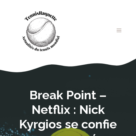
Aller
au
contenu
MENU
Break Point –
Netflix : Nick
Kyrgios se confie