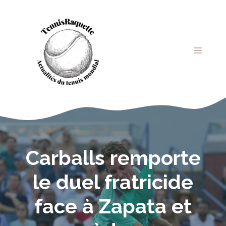
Aller
au
contenu
MENU
Carballs remporte
le duel fratricide
face à Zapata et