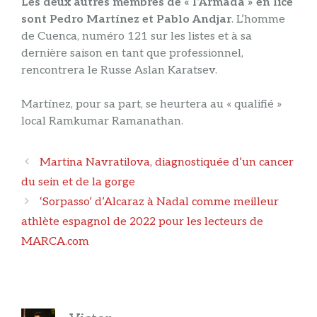
Les deux autres membres de « l’Armada » en lice
sont Pedro Martínez et Pablo Andjar
. L’homme
de Cuenca, numéro 121 sur les listes et à sa
dernière saison en tant que professionnel,
rencontrera le Russe Aslan Karatsev.
Martínez, pour sa part, se heurtera au « qualifié »
local Ramkumar Ramanathan.
Navigation
Martina Navratilova, diagnostiquée d’un cancer
des
du sein et de la gorge
articles
‘Sorpasso’ d’Alcaraz à Nadal comme meilleur
athlète espagnol de 2022 pour les lecteurs de
MARCA.com