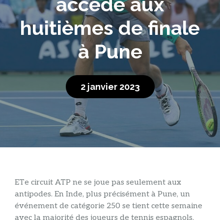
accède aux
huitièmes de finale
à Pune
2 janvier 2023
ET
e circuit ATP ne se joue pas seulement aux
antipodes. En Inde, plus précisément à Pune, un
événement de catégorie 250 se tient cette semaine
avec la majorité des joueurs de tennis espagnols.