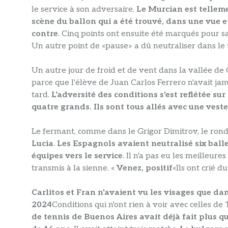
le service à son adversaire.
Le Murcian est telleme
scène du ballon qui a été trouvé, dans une vue e
contre
. Cinq points ont ensuite été marqués pour 
Un autre point de «pause» a dû neutraliser dans le 
Un autre jour de froid et de vent dans la vallée de C
parce que l'élève de Juan Carlos Ferrero n'avait jam
tard.
L'adversité des conditions s'est reflétée s
quatre grands. Ils sont tous allés avec une ves
Le fermant, comme dans le Grigor Dimitrov, le ron
Lucia
.
Les Espagnols avaient neutralisé six balle
équipes vers le service
. Il n'a pas eu les meilleures
transmis à la sienne. «
Venez, positif
«Ils ont crié d
Carlitos et Fran n'avaient vu les visages que dan
2024
Conditions qui n'ont rien à voir avec celles d
de tennis de Buenos Aires avait déjà fait plus 