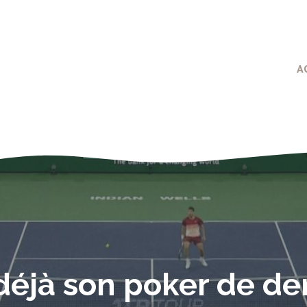
A
déjà son poker de dem