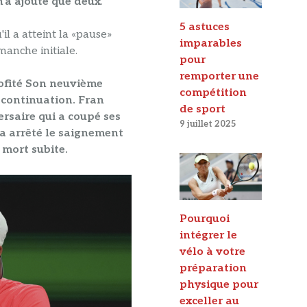
n'a ajouté que deux
.
5 astuces
u'il a atteint la «pause»
imparables
manche initiale.
pour
remporter une
ofité
Son neuvième
compétition
a continuation
. Fran
de sport
versaire qui a coupé ses
9 juillet 2025
 a arrêté le saignement
 mort subite
.
Pourquoi
intégrer le
vélo à votre
préparation
physique pour
exceller au