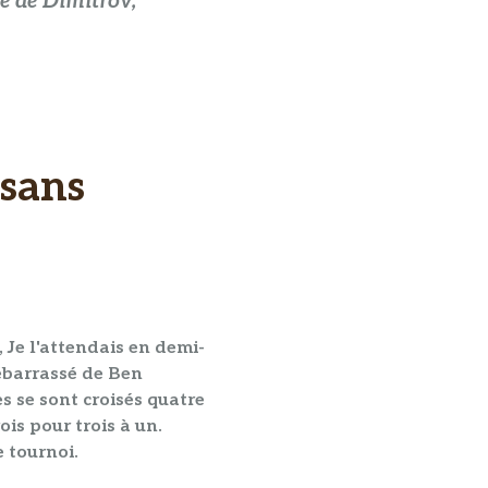
ée de Dimitrov,
 sans
,
Je l'attendais en demi-
débarrassé de
Ben
es se sont croisés quatre
is pour trois à un.
 tournoi
.