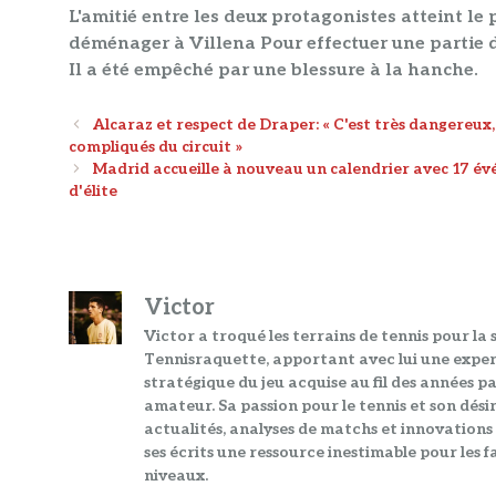
L'amitié entre les deux protagonistes atteint le 
déménager à Villena
Pour effectuer une partie 
Il a été empêché par une blessure à la hanche.
Navigation
Alcaraz et respect de Draper: « C'est très dangereux, 
des
compliqués du circuit »
articles
Madrid accueille à nouveau un calendrier avec 17 é
d'élite
Victor
Victor a troqué les terrains de tennis pour la 
Tennisraquette, apportant avec lui une exper
stratégique du jeu acquise au fil des années pas
amateur. Sa passion pour le tennis et son dési
actualités, analyses de matchs et innovations
ses écrits une ressource inestimable pour les fa
niveaux.