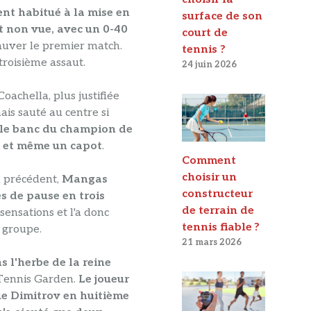
nt habitué à la mise en
surface de son
t non vue, avec un 0-40
court de
sauver le premier match.
tennis ?
troisième assaut.
24 juin 2026
oachella, plus justifiée
ais sauté au centre si
ur le banc du champion de
te et même un capot
.
Comment
choisir un
d précédent,
Mangas
constructeur
s de pause en trois
de terrain de
 sensations et l'a donc
tennis fiable ?
u groupe.
21 mars 2026
s l'herbe de la reine
e Tennis Garden.
Le joueur
que Dimitrov en huitième