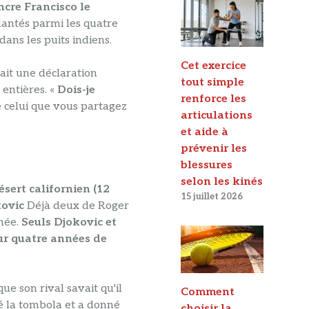
ncre Francisco le
plantés parmi les quatre
dans les puits indiens.
Cet exercice
ait une déclaration
tout simple
entières. «
Dois-je
renforce les
de celui que vous partagez
articulations
et aide à
prévenir les
blessures
selon les kinés
ésert californien (12
15 juillet 2026
kovic
Déjà deux de Roger
phée.
Seuls Djokovic et
ur quatre années de
e son rival savait qu'il
Comment
é la tombola et a donné
choisir la