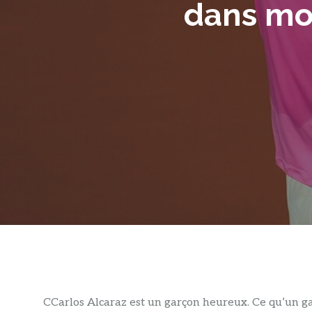
dans mon
C
Carlos Alcaraz est un garçon heureux. Ce qu’un gagn