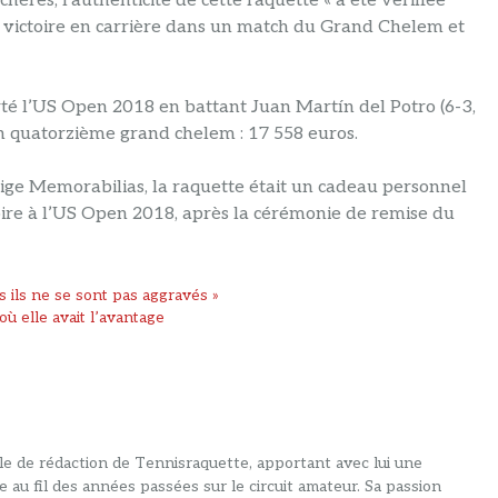
nchères, l’authenticité de cette raquette « a été vérifiée
 victoire en carrière dans un match du Grand Chelem et
té l’US Open 2018 en battant Juan Martín del Potro (6-3,
n quatorzième grand chelem : 17 558 euros.
stige Memorabilias, la raquette était un cadeau personnel
ire à l’US Open 2018, après la cérémonie de remise du
is ils ne se sont pas aggravés »
ù elle avait l’avantage
alle de rédaction de Tennisraquette, apportant avec lui une
e au fil des années passées sur le circuit amateur. Sa passion