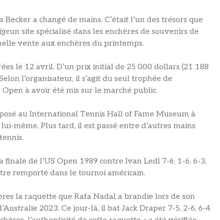
Becker a changé de mains. C’était l’un des trésors que
ige
un site spécialisé dans les enchères de souvenirs de
onnelle vente aux enchères du printemps.
es le 12 avril. D’un prix initial de 25 000 dollars (21 188
elon l’organisateur, il s’agit du seul trophée de
Open à avoir été mis sur le marché public.
exposé au International Tennis Hall of Fame Museum à
lui-même. Plus tard, il est passé entre d’autres mains
tennis.
 finale de l’US Open 1989 contre Ivan Ledl 7-6, 1-6, 6-3,
itre remporté dans le tournoi américain.
ères la raquette que Rafa Nadal a brandie lors de son
stralie 2023. Ce jour-là, il bat Jack Draper 7-5, 2-6, 6-4