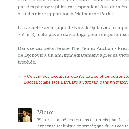
et 6-1. Il s’est vendu 13 191 euros. Selon le site d’e
par des photographies correspondant à sa dernière
à sa dernière apparition à Melbourne Park ».
La raquette avec laquelle Novak Djokovic a rempor
7-6, 6-3) a été payée davantage pour remporter so
Dans ce cas, selon le site The Tennis Auction – Pre
de Djokovic à un ami immédiatement après sa victo
trophée.
Navigation
« Ce sont des inconforts que j’ai déjà eu et les autres fo
des
Badosa tombe face à Eva Lys à Stuttgart dans un match o
articles
Victor
Victor a troqué les terrains de tennis pour la s
expertise technique et stratégique du jeu acquis