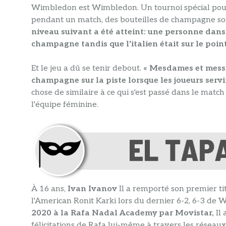
Wimbledon est Wimbledon. Un tournoi spécial pour
pendant un match, des bouteilles de champagne s
niveau suivant a été atteint: une personne dans
champagne tandis que l'italien était sur le point d
Et le jeu a dû se tenir debout.
« Mesdames et messie
champagne sur la piste lorsque les joueurs serviro
chose de similaire à ce qui s'est passé dans le ma
l'équipe féminine.
À 16 ans,
Ivan Ivanov
Il a remporté son premier t
l'American Ronit Karki lors du dernier 6-2, 6-3 de
2020 à la Rafa Nadal Academy par Movistar,
Il
félicitations de Rafa lui-même à travers les réseaux