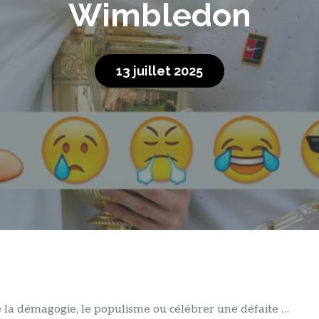
Wimbledon
13 juillet 2025
he la démagogie, le populisme ou célébrer une défaite …