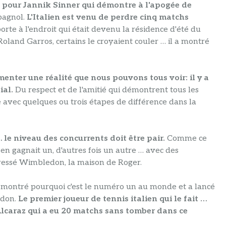
on pour Jannik Sinner qui démontre à l'apogée de
pagnol.
L'Italien est venu de perdre cinq matchs
 porte à l'endroit qui était devenu la résidence d'été du
Roland Garros, certains le croyaient couler … il a montré
menter une réalité que nous pouvons tous voir: il y a
ial.
Du respect et de l'amitié qui démontrent tous les
e avec quelques ou trois étapes de différence dans la
 le niveau des concurrents doit être pair.
Comme ce
l en gagnait un, d'autres fois un autre … avec des
essé Wimbledon, la maison de Roger.
 montré pourquoi c'est le numéro un au monde et a lancé
edon.
Le premier joueur de tennis italien qui le fait …
Alcaraz qui a eu 20 matchs sans tomber dans ce