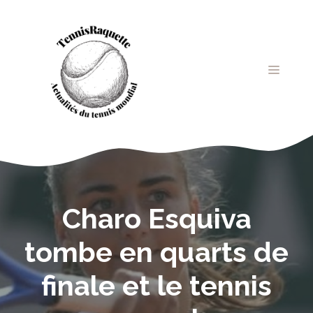
Aller
au
contenu
MENU
Charo Esquiva
tombe en quarts de
finale et le tennis