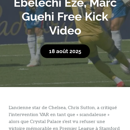
Ebelechi Eze, Marc
Guehi Free Kick
Video
18 août 2025
L'ancienne star de Chelsea, Chris Sutton, a critiqué
l'intervention VAR en tant que « scandaleuse »
alors que Crystal Palace s'est vu refuser une
victoire mémorable en Premier League à Stamford