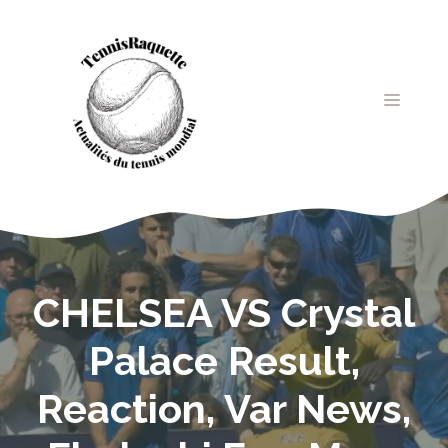
Aller
au
contenu
MENU
CHELSEA VS Crystal
Palace Result,
Reaction, Var News,