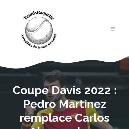
Aller
au
contenu
MENU
Coupe Davis 2022 :
Pedro Martínez
remplace Carlos