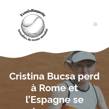
Aller
au
contenu
MENU
Cristina Bucsa perd
à Rome et
l’Espagne se