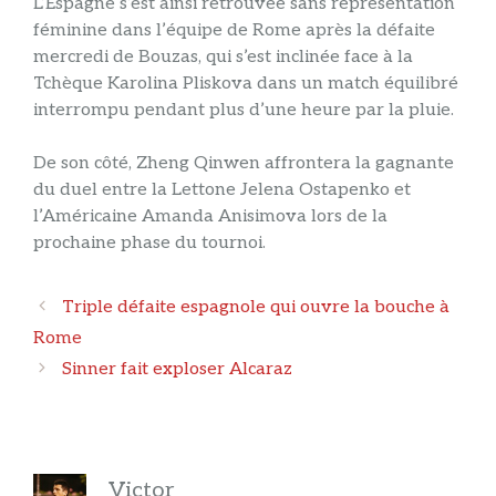
L’Espagne s’est ainsi retrouvée sans représentation
féminine dans l’équipe de Rome après la défaite
mercredi de Bouzas, qui s’est inclinée face à la
Tchèque Karolina Pliskova dans un match équilibré
interrompu pendant plus d’une heure par la pluie.
De son côté, Zheng Qinwen affrontera la gagnante
du duel entre la Lettone Jelena Ostapenko et
l’Américaine Amanda Anisimova lors de la
prochaine phase du tournoi.
Navigation
Triple défaite espagnole qui ouvre la bouche à
des
Rome
articles
Sinner fait exploser Alcaraz
Victor