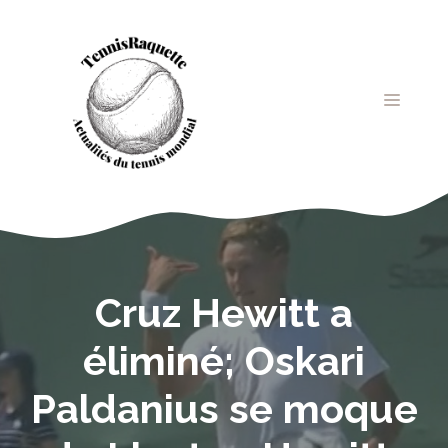
Aller
au
contenu
MENU
Cruz Hewitt a
éliminé; Oskari
Paldanius se moque