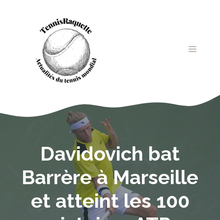
Aller
au
contenu
MENU
Davidovich bat
Barrère à Marseille
et atteint les 100