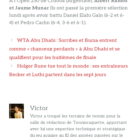
A l’Open 250 de Crdoba (Argentine),
Albert Ramos
et Jaume Munar
Ils ont passé la première sélection
lundi après avoir battu Daniel Elahi Galn (6-2 et 6-
4) et Pedro Cachn (6-4, 3-6 et 6-1).
Navigation
WTA Abu Dhabi : Sorribes et Bucsa entrent
des
comme « chanceux perdants » à Abu Dhabi et se
articles
qualifient pour les huitièmes de finale
Holger Rune tue tout le monde : ses entraîneurs
Becker et Luthi partent dans les sept jours
Victor
Victor a troqué les terrains de tennis pour la
salle de rédaction de Tennisraquette, apportant
avec lui une expertise technique et stratégique
du jeu acquise au fil des années passées sur le