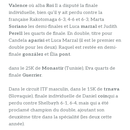
Valence
où alba
Roi
Il a disputé la finale
individuelle, bien qu’il y ait perdu contre la
française Rakotomaga 6-3, 4-6 et 6-3, Marta
Soriano
les demi-finales et Luca
marzal
et Judith
Perell
les quarts de finale. En double, titre pour
Candela
aparisi
et Luca Marzal (il est le premier en
double pour les deux). Raquel est restée en demi-
finale
gonzález
et Élia
pont
.
dans le 25K de
Monastir
(Tunisie), Eva quarts de
finale
Guerrier
.
Dans le circuit ITF masculin, dans le 15K de
trnava
(Slovaquie), finale individuelle de Daniel
coin
qui a
perdu contre Shelbayh 6-1, 6-4, mais qui a été
proclamé champion du double, ajoutant son
deuxième titre dans la spécialité (les deux cette
année).