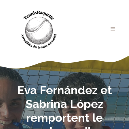
Aller
au
contenu
MENU
Eva Fernández et
Sabrina López
remportent le