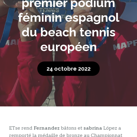
premier podium
féminin espagnol
du beach tennis
européen
24 octobre 2022
ET
se rend
Fernandez
bâtons et
sabrina
López a
remporté la médaille de bronze au Championnat