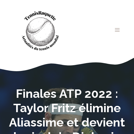
Aller
au
contenu
MENU
Finales ATP 2022 :
Taylor Fritz élimine
Aliassime et devient