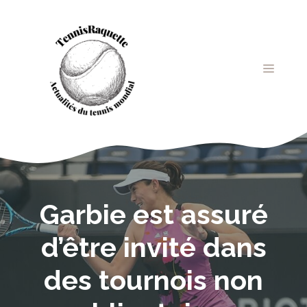
Aller
au
contenu
MENU
Garbie est assuré
d’être invité dans
des tournois non