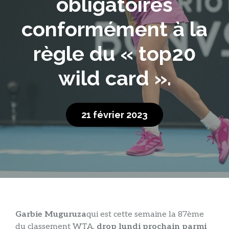
obligatoires
conformément à la
règle du « top20
wild card ».
21 février 2023
Garbie Muguruza
qui est cette semaine la 87ème
du classement WTA,
drop lundi prochain parmi