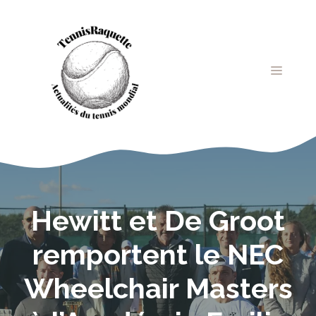
Aller
au
contenu
MENU
Hewitt et De Groot
remportent le NEC
Wheelchair Masters