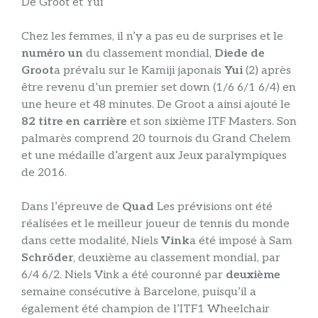
De Groot et Yui
Chez les femmes, il n’y a pas eu de surprises et le
numéro un
du classement mondial,
Diede de
Groot
a prévalu sur le Kamiji japonais
Yui
(2) après
être revenu d’un premier set down (1/6 6/1 6/4) en
une heure et 48 minutes. De Groot a ainsi ajouté le
82 titre en carrière
et son sixième ITF Masters. Son
palmarès comprend 20 tournois du Grand Chelem
et une médaille d’argent aux Jeux paralympiques
de 2016.
Dans l’épreuve de
Quad
Les prévisions ont été
réalisées et le meilleur joueur de tennis du monde
dans cette modalité, Niels
Vink
a été imposé à Sam
Schröder
, deuxième au classement mondial, par
6/4 6/2. Niels Vink a été couronné par
deuxième
semaine consécutive à Barcelone, puisqu’il a
également été champion de l’ITF1 Wheelchair