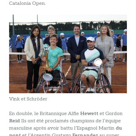
Catalonia Open.
Vink et Schröder
En double, le Britannique Alfie
Hewett
et Gordon
Reid
Ils ont été proclamés champions de l’équipe
masculine après avoir battu l’Espagnol Martin
du
pont
et l’Argentin Gustavo
Fernandez
au super