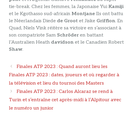
tie-break. Chez les femmes, la Japonaise Yui
Kamiji
et le Kgothasso sud-africain
Montjane
Ils ont battu
le Néerlandais Diede
de Groot
et Jiske
Griffion
. En
Quad, Niels Vink réitère sa victoire en s’associant à
son compatriote Sam
Schröder
en battant
l’Australien Heath
davidson
et le Canadien Robert
Shaw
.
Navigation
Finales ATP 2023 : Quand auront lieu les
des
Finales ATP 2023 : dates, joueurs et où regarder à
articles
la télévision et lieu du tournoi des Masters
Finales ATP 2023 : Carlos Alcaraz se rend à
Turin et s’entraîne cet après-midi à l’Alpitour avec
le numéro un junior