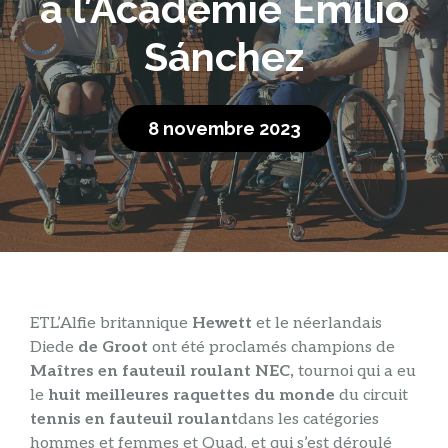
à l’Académie Emilio
Sánchez
8 novembre 2023
ET
L’Alfie britannique
Hewett
et le néerlandais
Diede
de Groot
ont été proclamés champions de
Maîtres en fauteuil roulant NEC,
tournoi qui a eu
le
huit meilleures raquettes du monde
du circuit
tennis en fauteuil roulant
dans les catégories
hommes et femmes et Quad, et qui s’est déroulé