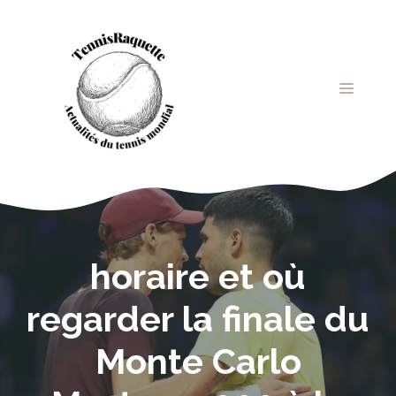
Aller
au
contenu
MENU
horaire et où
regarder la finale du
Monte Carlo