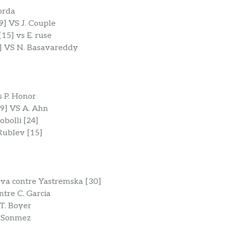
Korda
9] VS J. Couple
15] vs E. ruse
9] VS N. Basavareddy
s P. Honor
19] VS A. Ahn
obolli [24]
 Rublev [15]
ova contre Yastremska [30]
ntre C. Garcia
 T. Boyer
Z. Sonmez