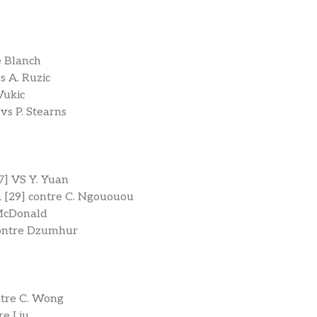
e Blanch
s A. Ruzic
Vukic
vs P. Stearns
7] VS Y. Yuan
a [29] contre C. Ngououou
 McDonald
 contre Dzumhur
ntre C. Wong
re Liu