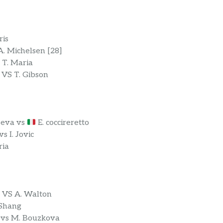
ris
A. Michelsen [28]
 T. Maria
 VS T. Gibson
seva vs
E. coccireretto
s I. Jovic
ria
] VS A. Walton
 Shang
t vs M. Bouzkova