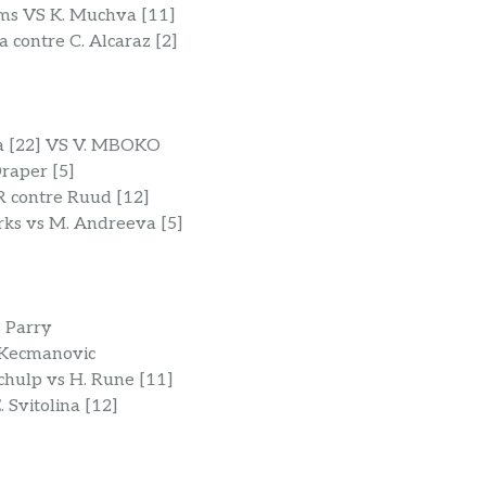
iams VS K. Muchva [11]
a contre C. Alcaraz [2]
va [22] VS V. MBOKO
Draper [5]
R contre Ruud [12]
rks vs M. Andreeva [5]
s Parry
. Kecmanovic
chulp vs H. Rune [11]
 Svitolina [12]