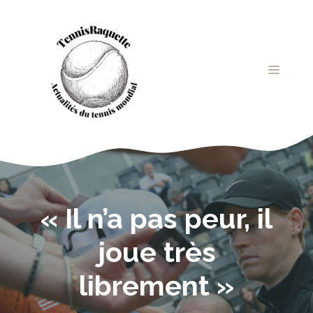
Aller
au
contenu
MENU
« Il n’a pas peur, il
joue très
librement »