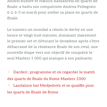
Andrei Rublev et Nikoloz Basilashvili en quarts de
finale, a battu son compatriote Andrea Pellegrino
6-2, 6-3 ce mardi pour sceller sa place en quarts de
finale.
Le numéro un mondial a résolu le derby en une
heure et vingt-huit minutes, dominant clairement
le premier set et clôturant le deuxième après s’être
débarrassé de la résistance finale de son rival, une
nouvelle étape vers son objectif de conquérir le
seul Masters 1 000 qui manque à son palmarès.
Navigation
Darderi : programme et où regarder le match
des
des quarts de finale du Rome Masters 1000
articles
Landaluce bat Medjedovic et se qualifie pour
les quarts de finale de Rome