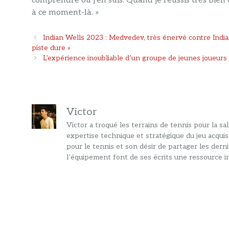
comprendre où j’en suis. Quand je réussis très bien c
à ce moment-là. »
Navigation
Indian Wells 2023 : Medvedev, très énervé contre India
des
piste dure »
articles
L’expérience inoubliable d’un groupe de jeunes joueurs
Victor
Victor a troqué les terrains de tennis pour la s
expertise technique et stratégique du jeu acquis
pour le tennis et son désir de partager les dern
l’équipement font de ses écrits une ressource in