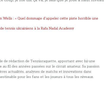
e coup, je me dis, ça va, je sais que je joue à haut niveau
n Wells : « Quel dommage d’appeler cette piste horrible une
 de tennis ukrainiens à la Rafa Nadal Academy
alle de rédaction de Tennisraquette, apportant avec lui une
e au fil des années passées sur le circuit amateur. Sa passion
ières actualités, analyses de matchs et innovations dans
estimable pour les fans et les joueurs à tous les niveaux.