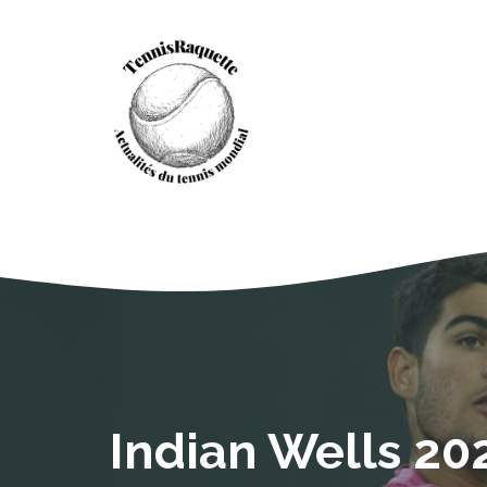
Aller
au
contenu
Indian Wells 202