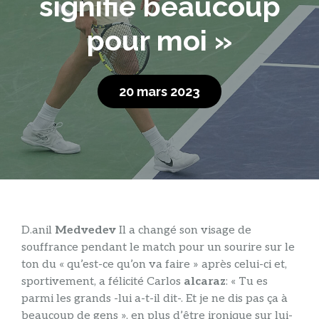
signifie beaucoup
pour moi »
20 mars 2023
D.
anil
Medvedev
Il a changé son visage de
souffrance pendant le match pour un sourire sur le
ton du « qu’est-ce qu’on va faire » après celui-ci et,
sportivement, a félicité Carlos
alcaraz
: « Tu es
parmi les grands -lui a-t-il dit-. Et je ne dis pas ça à
beaucoup de gens », en plus d’être ironique sur lui-