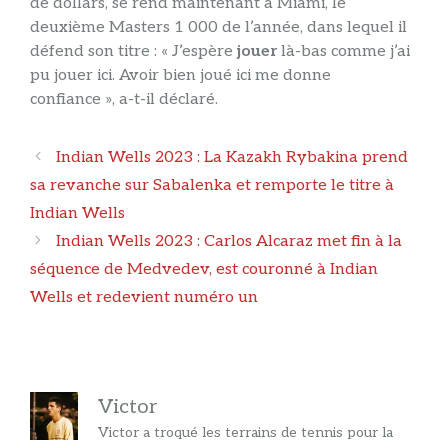
de dollars, se rend maintenant à Miami, le
deuxième Masters 1 000 de l’année, dans lequel il
défend son titre : « J’espère
jouer
là-bas comme j’ai
pu jouer ici. Avoir bien joué ici me donne
confiance », a-t-il déclaré.
Navigation
Indian Wells 2023 : La Kazakh Rybakina prend
des
sa revanche sur Sabalenka et remporte le titre à
articles
Indian Wells
Indian Wells 2023 : Carlos Alcaraz met fin à la
séquence de Medvedev, est couronné à Indian
Wells et redevient numéro un
Victor
Victor a troqué les terrains de tennis pour la