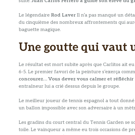
suite.
Juan Carlos Ferrero a guidé son élève du 
Le légendaire
Rod Laver
Il n’a pas manqué un détail
du cinquième des nombreux affrontements qui auro
baguette magique.
Une goutte qui vaut 
Le résultat est mort subite après que Carlitos ait 
6-5. Le premier favori de la peinture s’exerça comm
concourez… Vous devez vous calmer et réfléchir 
entraîneur lui a crié dessus depuis le groupe.
Le meilleur joueur de tennis espagnol a tout donné 
un ballon impossible avec son adversaire à un mètre
Les gradins du court central du Tennis Garden se s
toile. Le vainqueur a même eu trois occasions de pre