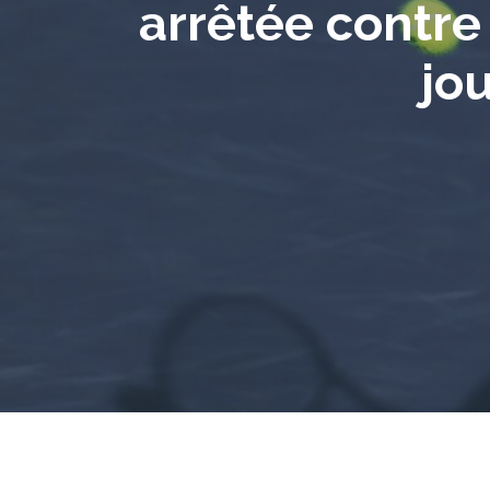
arrêtée contre 
jo