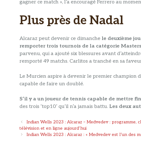
gagner ce match », l’a encouragé Ferrero au moment 
Plus près de Nadal
Alcaraz peut devenir ce dimanche
le deuxième jou
remporter trois tournois de la catégorie Master
parvenu, qui a ajouté six blessures avant d’atteindre
remporté 49 matchs. Carlitos a tranché en sa faveur
Le Murcien aspire à devenir le premier champion d’
capable de faire un doublé.
S’il y a un joueur de tennis capable de mettre fi
des trois ‘top10’ qu’il n’a jamais battu.
Les deux aut
Navigation
Indian Wells 2023 : Alcaraz – Medvedev : programme, cha
des
télévision et en ligne aujourd’hui
articles
Indian Wells 2023 : Alcaraz : « Medvedev est l’un des me