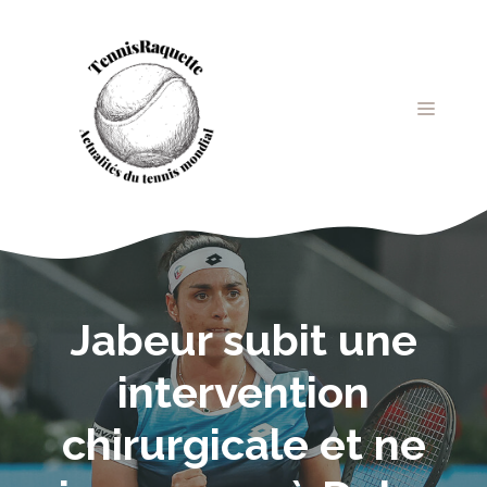
Aller
au
contenu
MENU
Jabeur subit une
intervention
chirurgicale et ne