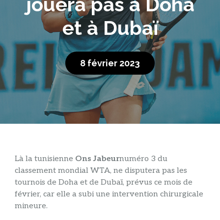
jouera pas à Doha
et à Dubaï
8 février 2023
L
à la tunisienne
Ons Jabeur
numéro 3 du
classement mondial WTA, ne disputera pas les
tournois de Doha et de Dubaï, prévus ce mois de
février, car elle a subi une intervention chirurgicale
mineure.