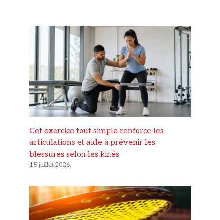
Cet exercice tout simple renforce les
articulations et aide à prévenir les
blessures selon les kinés
15 juillet 2026