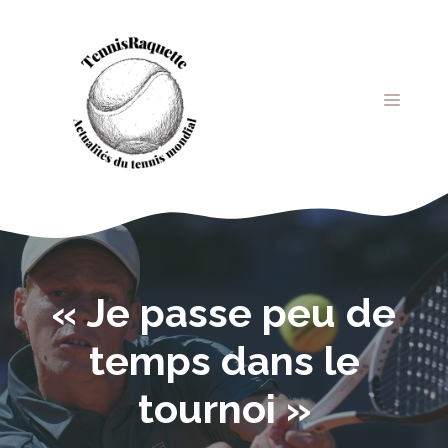
Aller
au
contenu
MENU
« Je passe peu de
temps dans le
tournoi »