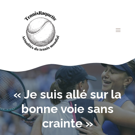
Aller
au
contenu
MENU
« Je suis allé sur la
bonne voie sans
crainte »