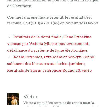
suffisant pour éclipser le pouvoir qui était l'attaque
de Hawthorn.
Comme la sirène finale retentit, le résultat s'est
terminé 17,8 (110) à 6.10 (46) en faveur des Hawks.
Navigation
Résultats de la demi-finale, Elena Rybakina
des
vaincue par Victoria Mboko, bouleversement,
articles
défaillance du système de ligne électronique
Adam Reynolds, Ezra Mam et Selwyn Cobbo
subissent des blessures aux ischio-jambiers;
Résultats de Storm vs Broncos Round 23, vidéo
Victor
Victor a troqué les terrains de tennis pour la