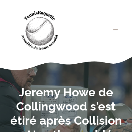
Aller
au
contenu
MENU
Jeremy Howe de
Collingwood s'est
étiré après Collision