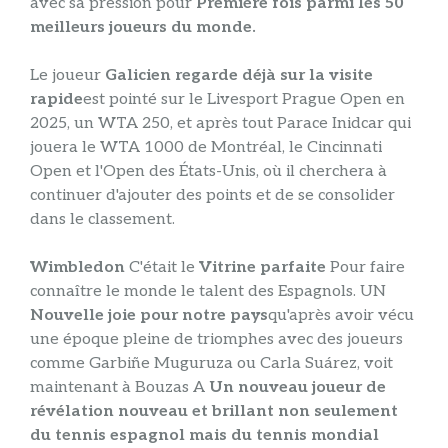
avec sa pression pour
Première fois parmi les 50
meilleurs joueurs du monde.
Le joueur
Galicien regarde déjà sur la visite
rapide
est pointé sur le Livesport Prague Open en
2025, un WTA 250, et après tout Parace Inidcar qui
jouera le WTA 1000 de Montréal, le Cincinnati
Open et l'Open des États-Unis, où il cherchera à
continuer d'ajouter des points et de se consolider
dans le classement.
Wimbledon
C'était le
Vitrine parfaite
Pour faire
connaître le monde le talent des Espagnols. UN
Nouvelle joie pour notre pays
qu'après avoir vécu
une époque pleine de triomphes avec des joueurs
comme Garbiñe Muguruza ou Carla Suárez, voit
maintenant à Bouzas A
Un nouveau joueur de
révélation nouveau et brillant non seulement
du tennis espagnol mais du tennis mondial