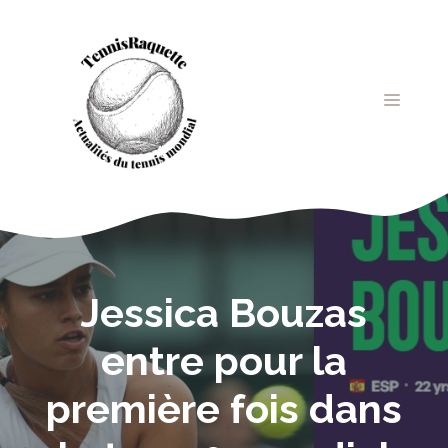
Aller
au
contenu
MENU
Jessica Bouzas
entre pour la
première fois dans