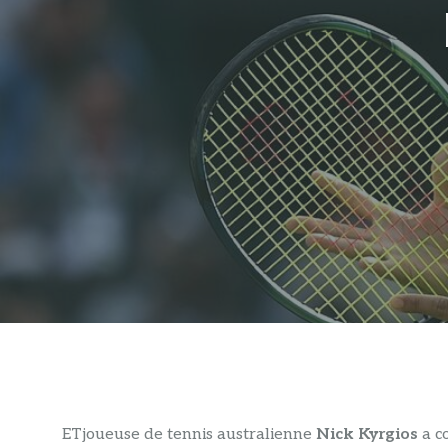
ET
joueuse de tennis australienne
Nick Kyrgios
a c