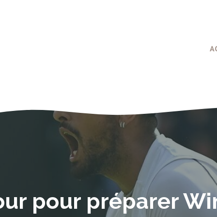
A
our pour préparer W