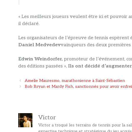
« Les meilleurs joueurs veulent être ici et pouvoir an
il déclaré.
Les organisateurs de l’épreuve de tennis espèrent
Daniel Medvedev
vainqueurs des deux premières é
Edwin Weindorfer,
promoteur de l’événement, conf
des éditions passées »,
Ils ont décidé d’augmenter 
Navigation
Amelie Mauresmo, marathonienne à Saint-Sébastien
des
Bob Bryan et Mardy Fish, sanctionnés pour avoir enfrein
articles
Victor
Victor a troqué les terrains de tennis pour la s
expertise technique et stratégique du jeu acquis