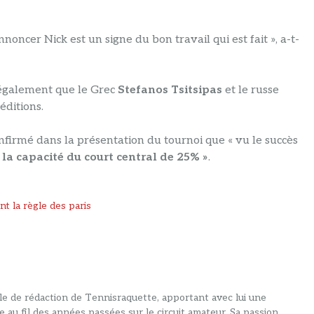
noncer Nick est un signe du bon travail qui est fait », a-t-
 également que le Grec
Stefanos Tsitsipas
et le russe
ditions.
irmé dans la présentation du tournoi que « vu le succès
la capacité du court central de 25% »
.
t la règle des paris
alle de rédaction de Tennisraquette, apportant avec lui une
e au fil des années passées sur le circuit amateur. Sa passion