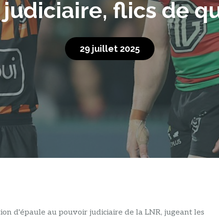
judiciaire, flics de q
29 juillet 2025
on d'épaule au pouvoir judiciaire de la LNR, jugeant les