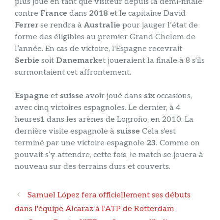
plus joué en tant que visiteur depuis la demi-finale
contre
France
dans
2018
et le capitaine David
Ferrer
se rendra à
Australie
pour jauger l’état de
forme des éligibles au premier Grand Chelem de
l’année. En cas de victoire, l'Espagne recevrait
Serbie
soit
Danemark
et joueraient la finale à 8 s'ils
surmontaient cet affrontement.
Espagne
et
suisse
avoir joué dans
six
occasions,
avec cinq victoires espagnoles. Le dernier, à 4
heures
1
dans les arènes de Logroño, en 2010. La
dernière visite espagnole à
suisse
Cela s'est
terminé par une victoire espagnole
23.
Comme on
pouvait s’y attendre, cette fois, le match se jouera à
nouveau sur des terrains durs et couverts.
Navigation
Samuel López fera officiellement ses débuts
des
dans l'équipe Alcaraz à l'ATP de Rotterdam
articles