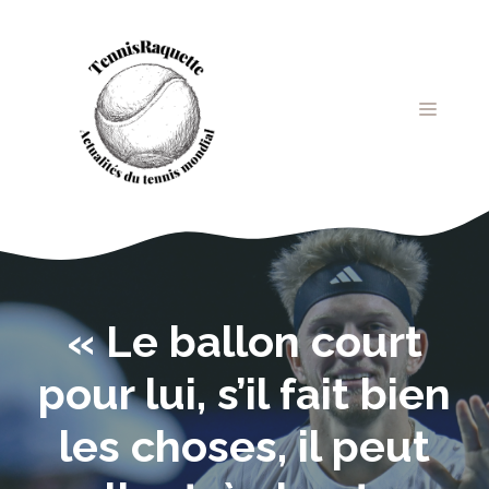
Aller
au
contenu
MENU
« Le ballon court
pour lui, s’il fait bien
les choses, il peut