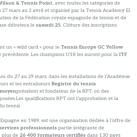
ilson & Tennis Point,
avec toutes les catégories de
 27 mars au 2 avril et organisé par la Tennis Academy El
soutien de la Fédération royale espagnole de tennis et de
hase débutera le
samedi 25.
Clôture des inscriptions
t un « wild card » pour le
Tennis Europe GC Yellow
se précédente. Les champions U18 les auront pour la
ITF
oi, du 27 au 29 mars, dans les installations de l’Académie
eurs et les entraîneurs
Registre du tennis
moyen
président et fondateur de la RPT, où des
oposées.Les qualifications RPT ont l’approbation et la
du tennis
 Espagne en 1989, est une organisation dédiée à l’offre de
 services professionnels
partie intégrante de
e plus de
26 400 formateurs certifiés
dans 130 pays