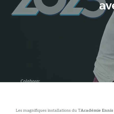
av
L
es magnifiques installations du T
Académie Ennis 