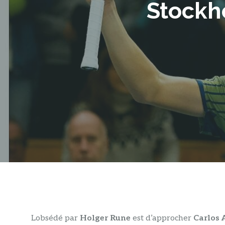
Stockh
L
obsédé par
Holger Rune
est d’approcher
Carlos 