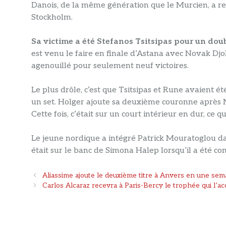
Danois, de la même génération que le Murcien, a r
Stockholm.
Sa victime a été Stefanos Tsitsipas pour un dou
est venu le faire en finale d’Astana avec Novak Djokov
agenouillé pour seulement neuf victoires.
Le plus drôle, c’est que Tsitsipas et Rune avaient é
un set. Holger ajoute sa deuxième couronne après Mu
Cette fois, c’était sur un court intérieur en dur, ce q
Le jeune nordique a intégré Patrick Mouratoglou da
était sur le banc de Simona Halep lorsqu’il a été co
Navigation
Aliassime ajoute le deuxième titre à Anvers en une se
des
Carlos Alcaraz recevra à Paris-Bercy le trophée qui l’
articles