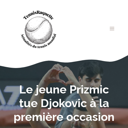
Aller
au
contenu
MENU
Le jeune Prizmic
tue Djokovic à la
première occasion