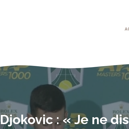
A
jokovic : « Je ne d