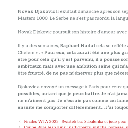
Novak Djokovic
Il exultait dimanche après son sep
Masters 1000. Le Serbe ne s’est pas mordu la langu
Novak Djokovic poursuit son histoire d’amour avec P
Il y a des semaines,
Raphael Nadal
cela se reflète
Chelem » : «
Pour eux, cela aurait été une plus gr
être pour cela qu’il y est parvenu, il a poussé so
ambitieux, mais avec une ambition saine qui m’a
être frustré, de ne pas m’énerver plus que nécess
Djokovic a envoyé un message à Paris pour ceux qu
possibles, autant que je peux battre. Je n’ai jama
ne m’aiment pas. Je n’essaie pas comme certaines
ensuite me comporter différemment… J’ai toujour
Navigation
Finales WTA 2023 : Swiatek bat Sabalenka et joue pour 
des
Coupe Billie Jean King : participants, matchs, horaires, 