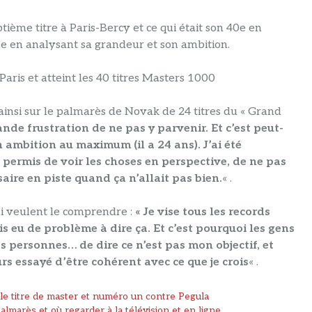
tième titre à Paris-Bercy et ce qui était son 40e en
e en analysant sa grandeur et son ambition.
aris et atteint les 40 titres Masters 1000
 ainsi sur le palmarès de Novak de 24 titres du « Grand
ande frustration de ne pas y parvenir. Et c’est peut-
n ambition au maximum (il a 24 ans). J’ai été
 permis de voir les choses en perspective, de ne pas
aire en piste quand ça n’allait pas bien.
« .
i veulent le comprendre :
« Je vise tous les records
is eu de problème à dire ça. Et c’est pourquoi les gens
 personnes… de dire ce n’est pas mon objectif, et
s essayé d’être cohérent avec ce que je crois
« .
le titre de master et numéro un contre Pegula
palmarès et où regarder à la télévision et en ligne